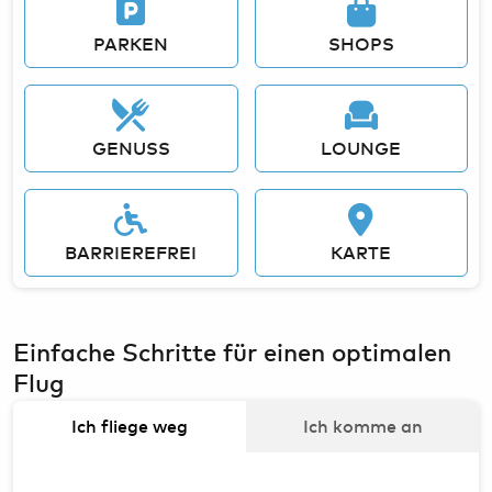
Bargeld, Devisen & Steuerrückerstattung
HAM Airport Magazin
PARKEN
SHOPS
Airport-Lounges
Hamburg & Umland erleben
Konferenzräume & Eventflächen
GENUSS
LOUNGE
BARRIEREFREI
KARTE
Einfache Schritte für einen optimalen
Flug
Ich fliege weg
Ich komme an