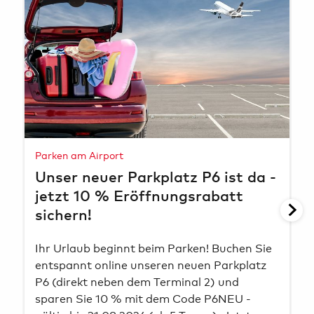
Parken am Airport
N
Unser neuer Parkplatz P6 ist da -
E
jetzt 10 % Eröffnungsrabatt
E
sichern!
R
Ihr Urlaub beginnt beim Parken! Buchen Sie
D
entspannt online unseren neuen Parkplatz
d
P6 (direkt neben dem Terminal 2) und
i
sparen Sie 10 % mit dem Code P6NEU -
a