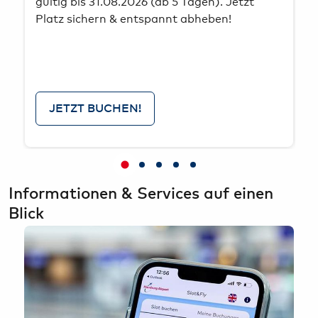
gültig bis 31.08.2026 (ab 5 Tagen). Jetzt
R
Platz sichern & entspannt abheben!
e
F
E
s
JETZT BUCHEN!
Informationen & Services auf einen
Blick