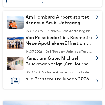
Am Hamburg Airport startet
der neue Azubi-Jahrgang
29.07.2026 - 16 Nachwuchskräfte beginnen
in acht Berufsfeldern – darunter zwei neue
Von Reisebedarf bis Kosmetik:
Ausbildungsberufe // Bewerbungen für
2027 ab sofort möglich: Ausbildung und
Neue Apotheke eröffnet am
Studium kann kombiniert werden
Hamburg Airport
14.07.2026 - 365 Tage im Jahr geöffnet –
mit Sortiment für Alltag, Reise und
Kunst am Gate: Michael
spontane Bedürfnisse
Bruckmann zeigt „Art-Journey“
am Hamburg Airport
06.07.2026 - Neue Ausstellung bis Ende
September am Kunst-Gate //
alle Pressemitteilungen 2026
Acrylarbeiten verbinden persönliche
Entwicklung mit künstlerischer
Experimentierfreude