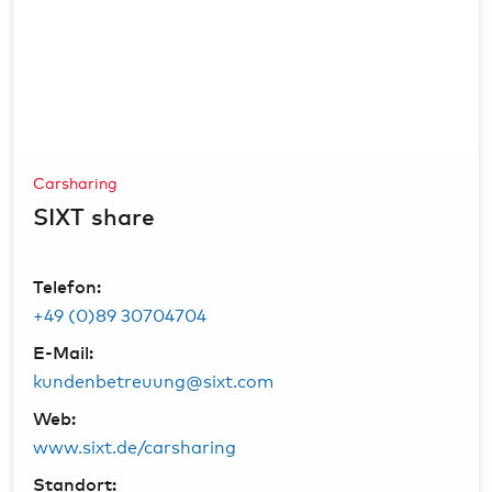
We work with
21 third parties
who may receive and
process your information.
Carsharing
SIXT share
Telefon:
+49 (0)89 30704704
E-Mail:
kundenbetreuung@sixt.com
Web:
www.sixt.de/carsharing
Standort: