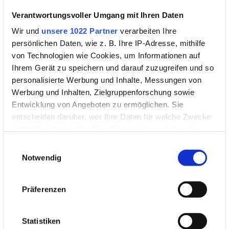
Verantwortungsvoller Umgang mit Ihren Daten
Wir und
unsere 1022 Partner
verarbeiten Ihre
persönlichen Daten, wie z. B. Ihre IP-Adresse, mithilfe
von Technologien wie Cookies, um Informationen auf
Ihrem Gerät zu speichern und darauf zuzugreifen und so
personalisierte Werbung und Inhalte, Messungen von
Werbung und Inhalten, Zielgruppenforschung sowie
Entwicklung von Angeboten zu ermöglichen. Sie
entscheiden darüber, wer Ihre Daten für welche Zwecke
nutzt. Sie können Ihre Einwilligung jederzeit über die
Cookie-Erklärung oder durch Klicken auf das Privacy
Einwilligungsauswahl
Trigger Symbol ändern oder widerrufen
Notwendig
Carsharing
Wenn Sie es erlauben, würden wir auch gerne:
MILES
Präferenzen
Informationen über Ihre geografische Lage
erfassen, welche bis auf einige Meter genau sein
können
Statistiken
Telefon: