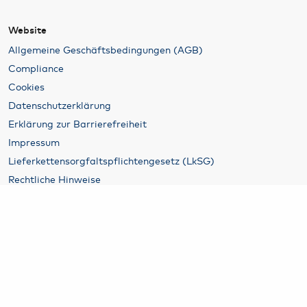
Website
Allgemeine Geschäftsbedingungen (AGB)
Compliance
Cookies
Datenschutzerklärung
Erklärung zur Barrierefreiheit
Impressum
Lieferkettensorgfaltspflichtengesetz (LkSG)
Rechtliche Hinweise
B2B
Vermietung
Hamburg Airport Airline & Traffic Development
Werben am Airport
Business-Parken
Airport Security