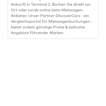
Bargeld, Devisen & Steuerrückerstattung
HAM Airport Magazin
Ankunft in Terminal 2. Buchen Sie direkt vor
Ort oder vorab online beim Mietwagen-
Airport-Lounges
Hamburg & Umland erleben
Anbieter. Unser Partner DiscoverCars - ein
Konferenzräume & Eventflächen
Vergleichsportal für Mietwagenbuchungen -
bietet zudem günstige Preise & exklusive
Angebote führender Marken.