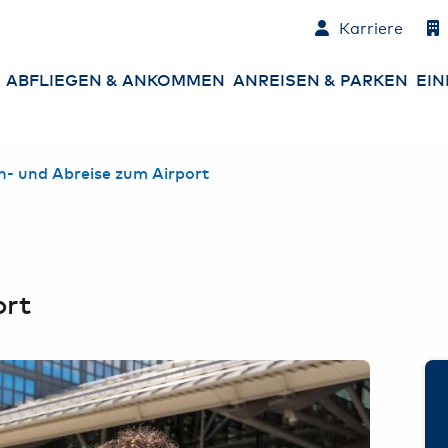
Karriere
ABFLIEGEN & ANKOMMEN
ANREISEN & PARKEN
EIN
Abflüge
Parken am Airport
An
n- und Abreise zum Airport
Ankünfte
An- und Abreise
Co
zum Airport
Ne
Check-in
Mietwagen &
Sh
Carsharing
Gepäck
Es
ort
Sicherheitskontrolle
Ha
Ge
Passkontrolle
Ba
St
Services am Airport