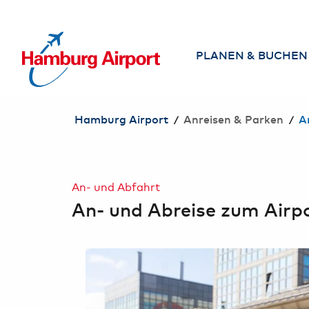
NHALT SPRINGEN
PLANEN & BUCHEN
Airlines
/
/
Hamburg Airport
Anreisen & Parken
A
Direktziele ab
Hamburg
Flug suchen &
An- und Abfahrt
buchen
An- und Abreise zum Airp
Reisebüros am
Airport
Services am
Airport