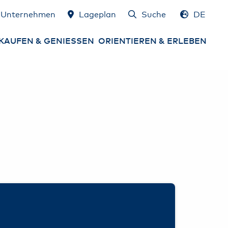
Unternehmen
Lageplan
Suche
DE
EN
KAUFEN & GENIESSEN
ORIENTIEREN & ERLEBEN
gebote
Lageplan
ming Soon &
Services am Airport
ueröffnungen
Airport erleben
ops
Gewinnspiele
sen & Trinken
HAM Airport Magazin
mburg Airport
schenkgutschein
Hamburg & Umland
erleben
rgeld, Devisen &
euerrückerstattung
Konferenzräume &