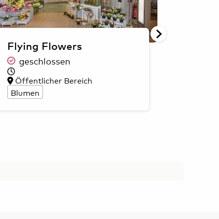
Flying Flowers
Press
geschlossen
Termi
ges
Öffentlicher Bereich
Blumen
Öffen
Bücher