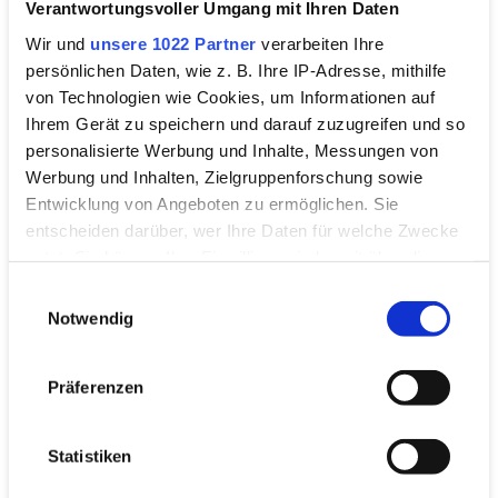
Verantwortungsvoller Umgang mit Ihren Daten
Wir und
unsere 1022 Partner
verarbeiten Ihre
persönlichen Daten, wie z. B. Ihre IP-Adresse, mithilfe
von Technologien wie Cookies, um Informationen auf
Weitere Informationen
Ihrem Gerät zu speichern und darauf zuzugreifen und so
personalisierte Werbung und Inhalte, Messungen von
Werbung und Inhalten, Zielgruppenforschung sowie
Entwicklung von Angeboten zu ermöglichen. Sie
entscheiden darüber, wer Ihre Daten für welche Zwecke
nutzt. Sie können Ihre Einwilligung jederzeit über die
Cookie-Erklärung oder durch Klicken auf das Privacy
Einwilligungsauswahl
Trigger Symbol ändern oder widerrufen
Notwendig
Wenn Sie es erlauben, würden wir auch gerne:
Präferenzen
Informationen über Ihre geografische Lage
erfassen, welche bis auf einige Meter genau sein
können
Statistiken
Ihr Gerät durch aktives Scannen nach