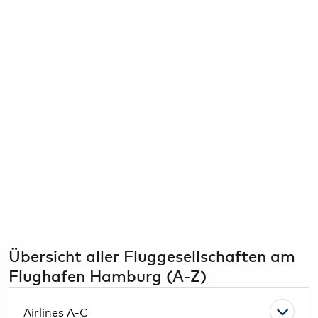
Bargeld, Devisen & Steuerrückerstattung
HAM Airport Magazin
Airport-Lounges
Hamburg & Umland erleben
Konferenzräume & Eventflächen
Übersicht aller Fluggesellschaften am
Flughafen Hamburg (A-Z)
Airlines A-C