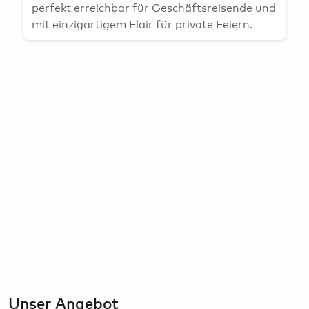
Bargeld, Devisen & Steuerrückerstattung
HAM Airport Magazin
perfekt erreichbar für Geschäftsreisende und
mit einzigartigem Flair für private Feiern.
Airport-Lounges
Hamburg & Umland erleben
Konferenzräume & Eventflächen
Unser Angebot