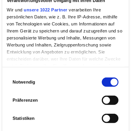
Verantwortungsvoller Umgang mit Ihren Daten
Wir und
unsere 1022 Partner
verarbeiten Ihre
Spektakuläre Trauung
persönlichen Daten, wie z. B. Ihre IP-Adresse, mithilfe
von Technologien wie Cookies, um Informationen auf
Heiraten am Flughafen
Ihrem Gerät zu speichern und darauf zuzugreifen und so
personalisierte Werbung und Inhalte, Messungen von
Von der Feier direkt in die Flitterwochen abheben!
Werbung und Inhalten, Zielgruppenforschung sowie
Entwicklung von Angeboten zu ermöglichen. Sie
WEITERLESEN
entscheiden darüber, wer Ihre Daten für welche Zwecke
nutzt. Sie können Ihre Einwilligung jederzeit über die
Cookie-Erklärung oder durch Klicken auf das Privacy
Einwilligungsauswahl
Trigger Symbol ändern oder widerrufen
Notwendig
Wenn Sie es erlauben, würden wir auch gerne:
Präferenzen
Informationen über Ihre geografische Lage
erfassen, welche bis auf einige Meter genau sein
können
Statistiken
Ihr Gerät durch aktives Scannen nach
bestimmten Merkmalen (Fingerprinting) identifizieren