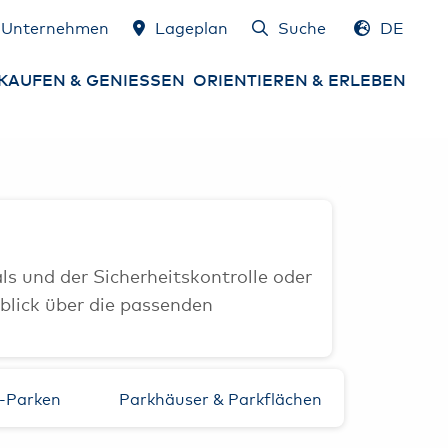
Unternehmen
Lageplan
Suche
DE
EN
KAUFEN & GENIESSEN
ORIENTIEREN & ERLEBEN
gebote
Lageplan
ming Soon &
Services am Airport
ueröffnungen
Airport erleben
ops
s und der Sicherheitskontrolle oder
Gewinnspiele
blick über die passenden
sen & Trinken
HAM Airport Magazin
mburg Airport
schenkgutschein
Hamburg & Umland
erleben
s-Parken
Parkhäuser & Parkflächen
rgeld, Devisen &
euerrückerstattung
Konferenzräume &