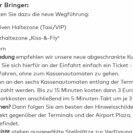
 Bringer:
ten Sie dazu die neue Wegführung:
siven Haltezone (Taxi/VIP)
zhaltezone „Kiss-&-Fly“
ern
iedung
empfehlen wir unsere neue abgeschrankte Kur
ie sich hierfür an der Einfahrt einfach ein Ticket 
sfahren, ohne zum Kassenautomaten zu gehen.
nn an den sechs Kassenautomaten entlang der Termi
zahlt werden. Bis zu 15 Minuten kosten dann 3 Euro
 Parkkosten anschließend im 5-Minuten-Takt um je 3
hen?
Dann folgen Sie am besten den Hinweisschild
ekt gegenüber der Terminals und der Airport Plaza, i
efindet.
lität
stehen ausgewählte Stellplätze zur Verfügung