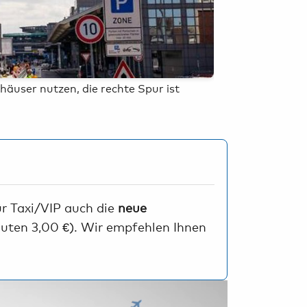
Oliver Sorg
äuser nutzen, die rechte Spur ist
Wer sich mehr Z
ür Taxi/VIP auch die
neue
nuten 3,00 €). Wir empfehlen Ihnen