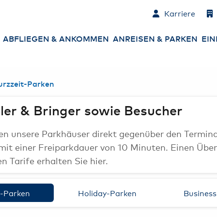
Karriere
ABFLIEGEN & ANKOMMEN
ANREISEN & PARKEN
EIN
Abflüge
Parken am Airport
An
urzzeit-Parken
Ankünfte
An- und Abreise
Co
zum Airport
Ne
ler & Bringer sowie Besucher
Check-in
Mietwagen &
Sh
n unsere Parkhäuser direkt gegenüber den Terminal
Carsharing
Gepäck
 mit einer Freiparkdauer von 10 Minuten. Einen Über
Es
 Tarife erhalten Sie hier.
Sicherheitskontrolle
Ha
Ge
Passkontrolle
t-Parken
Holiday-Parken
Busines
Ba
St
Services am Airport