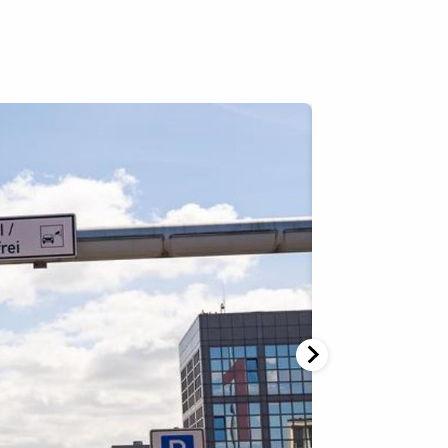
Eventflächen
rport-Lounges