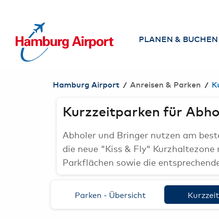
NHALT SPRINGEN
PLANEN & BUCHEN
Airlines
/
/
Hamburg Airport
Anreisen & Parken
K
Direktziele ab
Hamburg
Kurzzeitparken für Abho
Flug suchen &
Abholer und Bringer nutzen am beste
buchen
die neue "Kiss & Fly" Kurzhaltezone
Reisebüros am
Parkflächen sowie die entsprechenden
Airport
Parken - Übersicht
Kurzzei
Services am
Airport