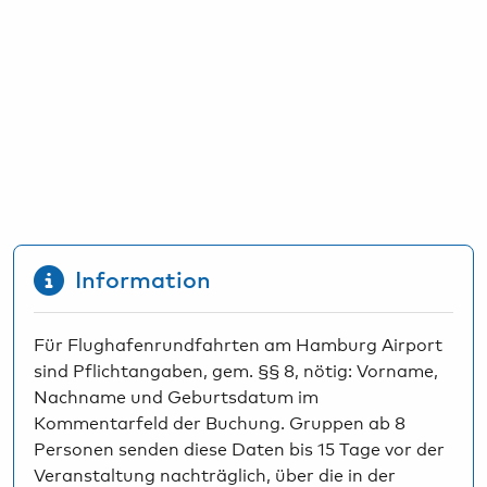
Bargeld, Devisen & Steuerrückerstattung
HAM Airport Magazin
Airport-Lounges
Hamburg & Umland erleben
Konferenzräume & Eventflächen
Information
Für Flughafenrundfahrten am Hamburg Airport
sind Pflichtangaben, gem. §§ 8, nötig: Vorname,
Nachname und Geburtsdatum im
Kommentarfeld der Buchung. Gruppen ab 8
Personen senden diese Daten bis 15 Tage vor der
Veranstaltung nachträglich, über die in der