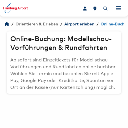
PLANEN & BUCHEN
/
/
/
Orientieren & Erleben
Airport erleben
Online-Buchu
Airlines
ABFLIEGEN & ANKOMMEN
Online-Buchung: Modellschau-
Direktziele ab Hamburg
Abflüge
ANREISEN & PARKEN
Vorführungen & Rundfahrten
Flug suchen & buchen
Ankünfte
Parken am Airport
EINKAUFEN & GENIESSEN
Ab sofort sind Einzeltickets für Modellschau-
Vorführungen und Rundfahrten online buchbar.
Reisebüros am Airport
An- und Abreise zum Airport
Angebote
ORIENTIEREN & ERLEBEN
Wählen Sie Termin und bezahlen Sie mit Apple
Check-in
Pay, Google Pay oder Kreditkarte; Spontan vor
Mietwagen & Carsharing
Coming Soon & Neueröffnungen
Lageplan
Services am Airport
Gepäck
Ort an der Kasse (nur Kartenzahlung) möglich.
Shops
Services am Airport
Airport-Erlebnisse
Sicherheitskontrolle
Essen & Trinken
Airport erleben
Parkplatz buchen
Passkontrolle
Hamburg Airport Geschenkgutschein
Gewinnspiele
Mietwagen & Carsharing
Services am Airport