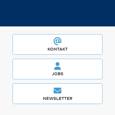
haben. Weitere Informationen zur Datenverarbeitung
finden Sie auch in der
Datenschutzerklärung
.
We work with
21 third parties
who may receive and
process your information.
KONTAKT
JOBS
NEWSLETTER