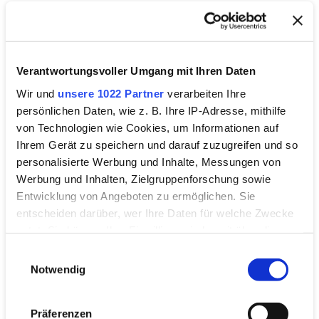
Verantwortungsvoller Umgang mit Ihren Daten
Wir und
unsere 1022 Partner
verarbeiten Ihre
persönlichen Daten, wie z. B. Ihre IP-Adresse, mithilfe
von Technologien wie Cookies, um Informationen auf
Ihrem Gerät zu speichern und darauf zuzugreifen und so
personalisierte Werbung und Inhalte, Messungen von
Werbung und Inhalten, Zielgruppenforschung sowie
Entwicklung von Angeboten zu ermöglichen. Sie
entscheiden darüber, wer Ihre Daten für welche Zwecke
nutzt. Sie können Ihre Einwilligung jederzeit über die
Cookie-Erklärung oder durch Klicken auf das Privacy
Einwilligungsauswahl
Trigger Symbol ändern oder widerrufen
Notwendig
Wenn Sie es erlauben, würden wir auch gerne:
Präferenzen
Informationen über Ihre geografische Lage