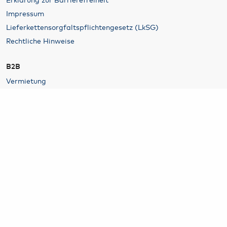
Impressum
Lieferkettensorgfaltspflichtengesetz (LkSG)
Rechtliche Hinweise
B2B
Vermietung
Hamburg Airport Airline & Traffic Development
Werben am Airport
Business-Parken
Airport Security
Luftfracht am Hamburg Airport
Weitere Partner