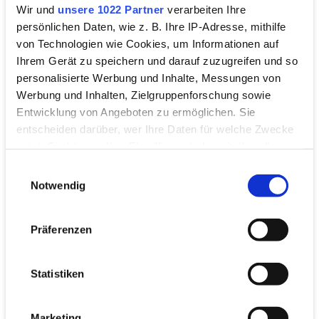
Wir und
unsere 1022 Partner
verarbeiten Ihre
persönlichen Daten, wie z. B. Ihre IP-Adresse, mithilfe
von Technologien wie Cookies, um Informationen auf
Ihrem Gerät zu speichern und darauf zuzugreifen und so
personalisierte Werbung und Inhalte, Messungen von
Werbung und Inhalten, Zielgruppenforschung sowie
Idee für Lastminute-Schenker
Entwicklung von Angeboten zu ermöglichen. Sie
entscheiden darüber, wer Ihre Daten für welche Zwecke
Verschenk mich: Hamburg Airport
nutzt. Sie können Ihre Einwilligung jederzeit über die
Gutschein
Cookie-Erklärung oder durch Klicken auf das Privacy
Einwilligungsauswahl
Trigger Symbol ändern oder widerrufen
Die Last Minute Geschenkidee: der Hamburg
Notwendig
Airport Geschenkgutschein ist einlösbar in über 30
Wenn Sie es erlauben, würden wir auch gerne:
Shops, Bars und Restaurants am Flughafen sowie
Präferenzen
Informationen über Ihre geografische Lage
in unserer Modellschau. Jetzt schnell online kaufen
erfassen, welche bis auf einige Meter genau sein
& verschenken.
können
Statistiken
Ihr Gerät durch aktives Scannen nach
KAUFEN & VERSCHENKEN
bestimmten Merkmalen (Fingerprinting) identifizieren
Marketing