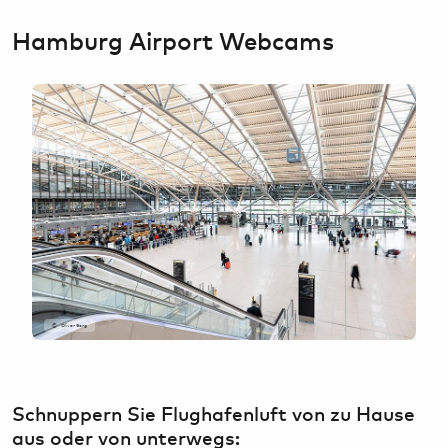
Bargeld, Devisen & Steuerrückerstattung
HAM Airport Magazin
Hamburg Airport Webcams
Airport-Lounges
Hamburg & Umland erleben
Konferenzräume & Eventflächen
Oliver Sorg
Schnuppern Sie Flughafenluft von zu Hause
aus oder von unterwegs: