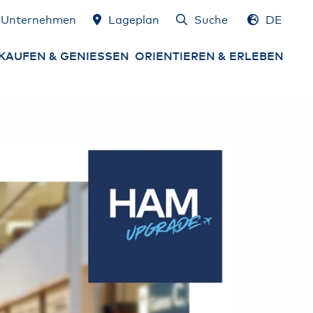
Unternehmen
Lageplan
Suche
DE
KAUFEN & GENIESSEN
ORIENTIEREN & ERLEBEN
gebote
Lageplan
ming Soon &
Services am Airport
ueröffnungen
Airport erleben
ops
Gewinnspiele
sen & Trinken
HAM Airport Magazin
mburg Airport
schenkgutschein
Hamburg & Umland
erleben
rgeld, Devisen &
euerrückerstattung
Konferenzräume &