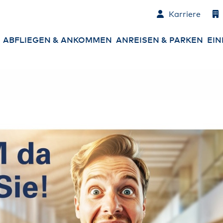
Karriere
ABFLIEGEN & ANKOMMEN
ANREISEN & PARKEN
EIN
Abflüge
Parken am Airport
An
Ankünfte
An- und Abreise
Co
zum Airport
Ne
Check-in
Mietwagen &
Sh
Carsharing
Gepäck
Es
Sicherheitskontrolle
Ha
Ge
Passkontrolle
Ba
St
Services am Airport