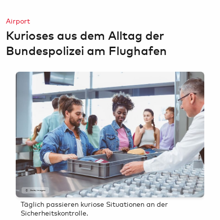
Bargeld, Devisen & Steuerrückerstattung
HAM Airport Magazin
Airport
Airport-Lounges
Hamburg & Umland erleben
Kurioses aus dem Alltag der
Konferenzräume & Eventflächen
Bundespolizei am Flughafen
GettyImages
Täglich passieren kuriose Situationen an der
Sicherheitskontrolle.