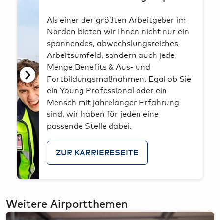
haben. Weitere Informationen zur Datenverarbeitung
Als einer der größten Arbeitgeber im
finden Sie auch in der
Datenschutzerklärung
.
Norden bieten wir Ihnen nicht nur ein
spannendes, abwechslungsreiches
We work with
21 third parties
who may receive and
Arbeitsumfeld, sondern auch jede
process your information.
Menge Benefits & Aus- und
Fortbildungsmaßnahmen. Egal ob Sie
ein Young Professional oder ein
Mensch mit jahrelanger Erfahrung
sind, wir haben für jeden eine
passende Stelle dabei.
ZUR KARRIERESEITE
Hewlett-
Daniel
Packard
Oliver
Hofer
Company
Sorg
Weitere Airportthemen