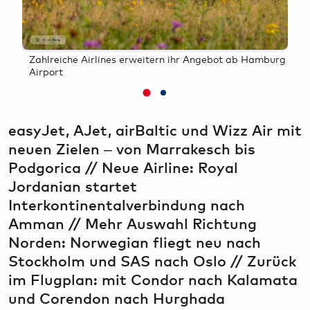
Bargeld, Devisen & Steuerrückerstattung
HAM Airport Magazin
Airport-Lounges
Hamburg & Umland erleben
Oliver Sorg
O
Zahlreiche Airlines erweitern ihr Angebot ab Hamburg
Pas
Konferenzräume & Eventflächen
Airport
Fl
easyJet, AJet, airBaltic und Wizz Air mit
neuen Zielen – von Marrakesch bis
Podgorica // Neue Airline: Royal
Jordanian startet
Interkontinentalverbindung nach
Amman // Mehr Auswahl Richtung
Norden: Norwegian fliegt neu nach
Stockholm und SAS nach Oslo // Zurück
im Flugplan: mit Condor nach Kalamata
und Corendon nach Hurghada