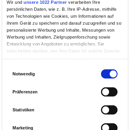
Wir und
unsere 1022 Partner
verarbeiten Ihre
persönlichen Daten, wie z. B. Ihre IP-Adresse, mithilfe
von Technologien wie Cookies, um Informationen auf
Ihrem Gerät zu speichern und darauf zuzugreifen und so
personalisierte Werbung und Inhalte, Messungen von
Werbung und Inhalten, Zielgruppenforschung sowie
Entwicklung von Angeboten zu ermöglichen. Sie
entscheiden darüber, wer Ihre Daten für welche Zwecke
nutzt. Sie können Ihre Einwilligung jederzeit über die
Cookie-Erklärung oder durch Klicken auf das Privacy
Einwilligungsauswahl
Trigger Symbol ändern oder widerrufen
Notwendig
Wenn Sie es erlauben, würden wir auch gerne:
Präferenzen
Informationen über Ihre geografische Lage
Kontakt
erfassen, welche bis auf einige Meter genau sein
Pressestelle
können
Statistiken
Ihr Gerät durch aktives Scannen nach
Außerhalb der Bürozeiten und am Wochenende
bestimmten Merkmalen (Fingerprinting) identifizieren
sind wir bei dringenden Notfällen per E-Mail
Marketing
Erfahren Sie mehr darüber, wie Ihre persönlichen Daten