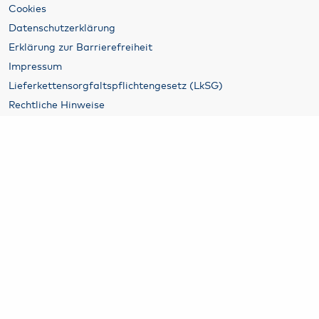
Cookies
Datenschutzerklärung
Erklärung zur Barrierefreiheit
Impressum
Lieferkettensorgfaltspflichtengesetz (LkSG)
Rechtliche Hinweise
B2B
Vermietung
Hamburg Airport Airline & Traffic Development
Werben am Airport
Business-Parken
Airport Security
Luftfracht am Hamburg Airport
Weitere Partner