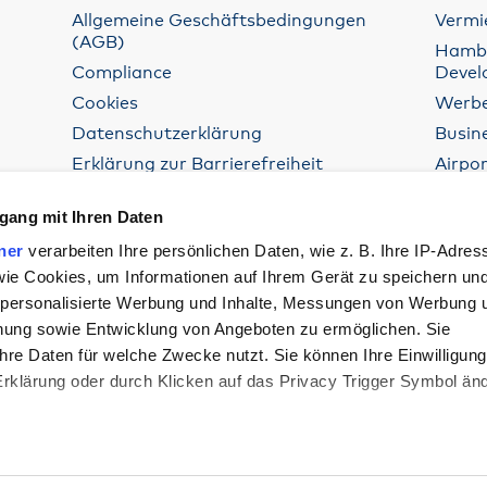
Allgemeine Geschäftsbedingungen
Vermi
(AGB)
Hambur
Compliance
Devel
Cookies
Werbe
Datenschutzerklärung
Busin
Erklärung zur Barrierefreiheit
Airpor
Impressum
Luftf
gang mit Ihren Daten
Lieferkettensorgfaltspflichtengesetz
Weite
(LkSG)
ner
verarbeiten Ihre persönlichen Daten, wie z. B. Ihre IP-Adres
Rechtliche Hinweise
 wie Cookies, um Informationen auf Ihrem Gerät zu speichern un
 personalisierte Werbung und Inhalte, Messungen von Werbung 
chung sowie Entwicklung von Angeboten zu ermöglichen. Sie
hre Daten für welche Zwecke nutzt. Sie können Ihre Einwilligung
-Erklärung oder durch Klicken auf das Privacy Trigger Symbol än
den wir auch gerne: