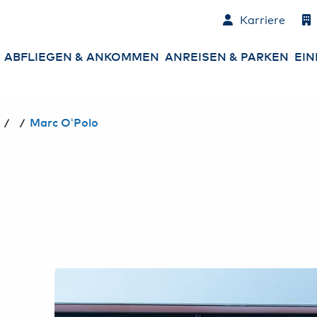
Karriere
ABFLIEGEN & ANKOMMEN
ANREISEN & PARKEN
EIN
Abflüge
Parken am Airport
An
/
/
Marc O‘Polo
Ankünfte
An- und Abreise
Co
zum Airport
Ne
Check-in
Mietwagen &
Sh
Carsharing
Gepäck
Es
Sicherheitskontrolle
Ha
Ge
Passkontrolle
Ba
St
Services am Airport