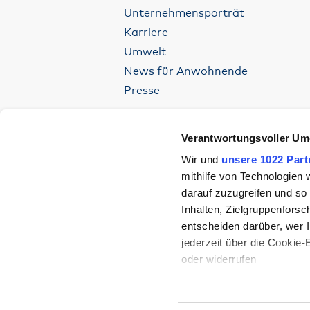
Unternehmensporträt
Karriere
Umwelt
News für Anwohnende
Presse
Verantwortungsvoller Um
Wir und
unsere 1022 Part
mithilfe von Technologien
darauf zuzugreifen und so
Inhalten, Zielgruppenfors
entscheiden darüber, wer I
jederzeit über die Cookie
oder widerrufen
Wenn Sie es erlauben, wür