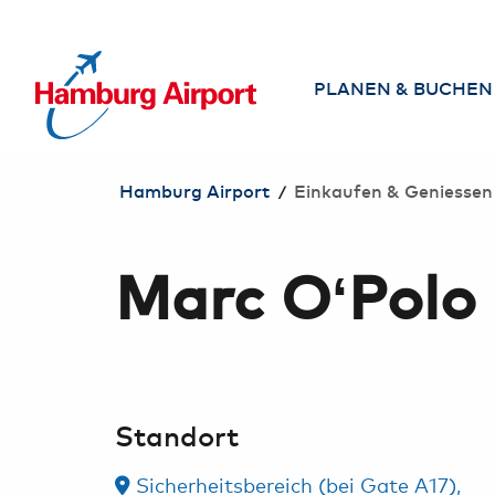
NHALT SPRINGEN
PLANEN & BUCHEN
Airlines
/
Hamburg Airport
Einkaufen & Geniessen
Direktziele ab
Hamburg
Marc O‘Polo
Flug suchen &
buchen
Reisebüros am
Airport
Standort
Services am
Airport
Sicherheitsbereich (bei Gate A17),