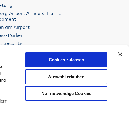
etung
g Airport Airline & Traffic
opment
n am Airport
ess-Parken
t Security
racht am Hamburg Airport
re Partner
Cookies zulassen
se,
d
Auswahl erlauben
und
Nur notwendige Cookies
dern