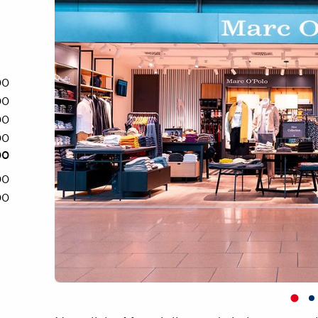
Ai
00
00
00
00
00
00
00