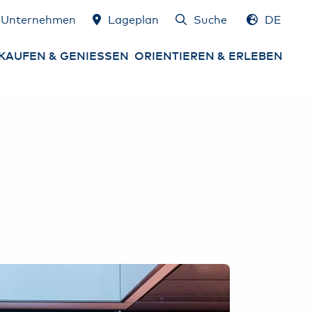
Unternehmen
Lageplan
Suche
DE
EN
KAUFEN & GENIESSEN
ORIENTIEREN & ERLEBEN
gebote
Lageplan
ming Soon &
Services am Airport
ueröffnungen
Airport erleben
ops
Gewinnspiele
sen & Trinken
HAM Airport Magazin
mburg Airport
schenkgutschein
Hamburg & Umland
erleben
rgeld, Devisen &
euerrückerstattung
Konferenzräume &