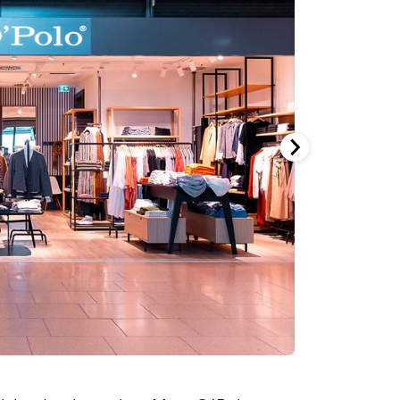
Eventflächen
rport-Lounges