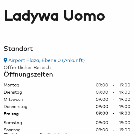
Bargeld, Devisen & Steuerrückerstattung
HAM Airport Magazin
Ladywa Uomo
Airport-Lounges
Hamburg & Umland erleben
Konferenzräume & Eventflächen
Standort
Airport Plaza, Ebene 0 (Ankunft)
Öffentlicher Bereich
Öffnungszeiten
Montag
09:00 - 19:00
Dienstag
09:00 - 19:00
Mittwoch
09:00 - 19:00
Donnerstag
09:00 - 19:00
09:00 - 19:00
Freitag
Samstag
09:00 - 19:00
Sonntag
09:00 - 19:00