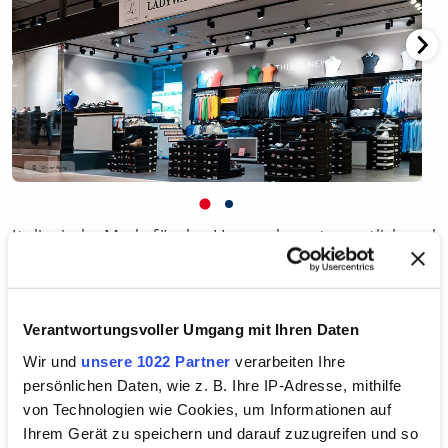
Oliver Sorg
Italienische Mode für den Herrn: elegant, sportlich und
auch ein bisschen extravagant. Hier findet Mann das
passende Outfit für jeden Anlass.
Verantwortungsvoller Umgang mit Ihren Daten
Kontakt
Wir und
unsere 1022 Partner
verarbeiten Ihre
+49 (0)40 50048600
Tel.:
persönlichen Daten, wie z. B. Ihre IP-Adresse, mithilfe
Support@ladywauomo.com
E-Mail:
von Technologien wie Cookies, um Informationen auf
www.ladywauomo.com
Web:
Ihrem Gerät zu speichern und darauf zuzugreifen und so