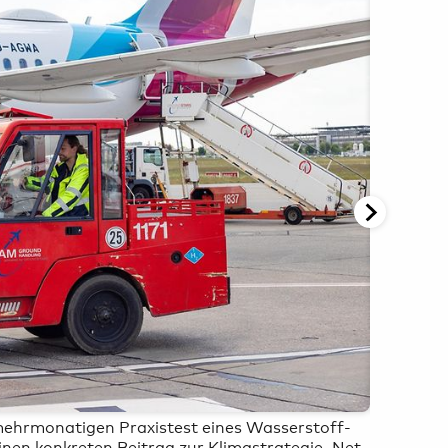
Ai
Oliver Sorg
mehrmonatigen Praxistest eines Wasserstoff-
Ziel ist
inen konkreten Beitrag zur Klimastrategie „Net
Fahrzeug