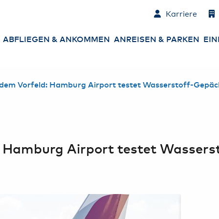
Karriere
ABFLIEGEN & ANKOMMEN
ANREISEN & PARKEN
EIN
Abflüge
Parken am Airport
An
dem Vorfeld: Hamburg Airport testet Wasserstoff-Gepäck
Ankünfte
An- und Abreise
Co
zum Airport
Ne
Check-in
Mietwagen &
Sh
Carsharing
Gepäck
Es
: Hamburg Airport testet Wassers
Sicherheitskontrolle
Ha
Ge
Passkontrolle
Ba
St
Services am Airport