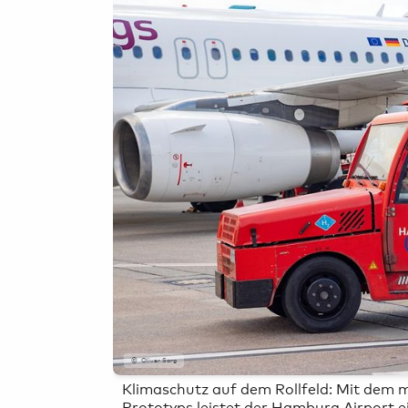
Airport-
Erlebnisse
Parkplatz buchen
Mietwagen &
Carsharing
Oliver Sorg
Klimaschutz auf dem Rollfeld: Mit dem 
Prototyps leistet der Hamburg Airport e