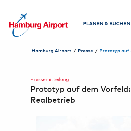
NHALT SPRINGEN
PLANEN & BUCHEN
Airlines
/
/
Hamburg Airport
Presse
Prototyp auf 
Direktziele ab
Hamburg
Flug suchen &
Pressemitteilung
buchen
Prototyp auf dem Vorfeld
Reisebüros am
Realbetrieb
Airport
Services am
Airport