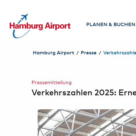
NHALT SPRINGEN
PLANEN & BUCHEN
Airlines
/
/
Hamburg Airport
Presse
Verkehrszahle
Direktziele ab
Hamburg
Flug suchen &
Pressemitteilung
buchen
Verkehrszahlen 2025: Ern
Reisebüros am
Airport
Services am
Airport