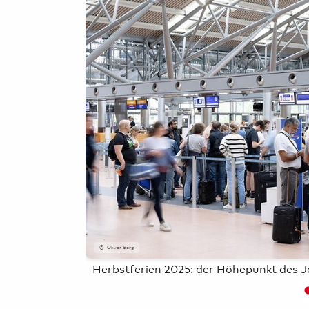
Airport-
Erlebnisse
Parkplatz buchen
Mietwagen &
Carsharing
Oliver Sorg
Herbstferien 2025: der Höhepunkt des J