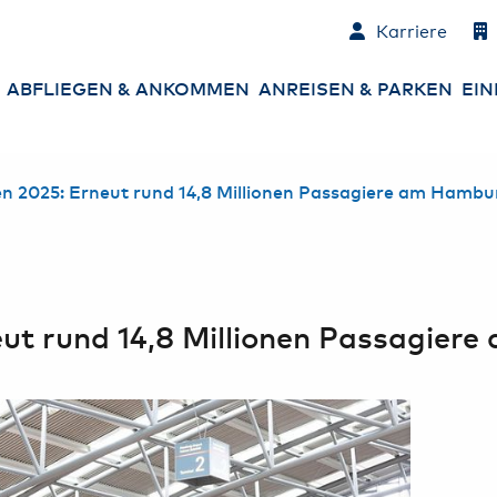
Karriere
ABFLIEGEN & ANKOMMEN
ANREISEN & PARKEN
EIN
Abflüge
Parken am Airport
An
n 2025: Erneut rund 14,8 Millionen Passagiere am Hambu
Ankünfte
An- und Abreise
Co
zum Airport
Ne
Check-in
Mietwagen &
Sh
Carsharing
Gepäck
Es
eut rund 14,8 Millionen Passagier
Sicherheitskontrolle
Ha
Ge
Passkontrolle
Ba
St
Services am Airport