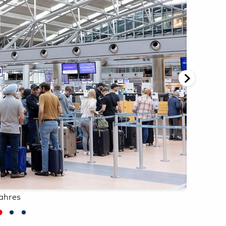
Ai
Oliver Sorg
ahres
Breites 