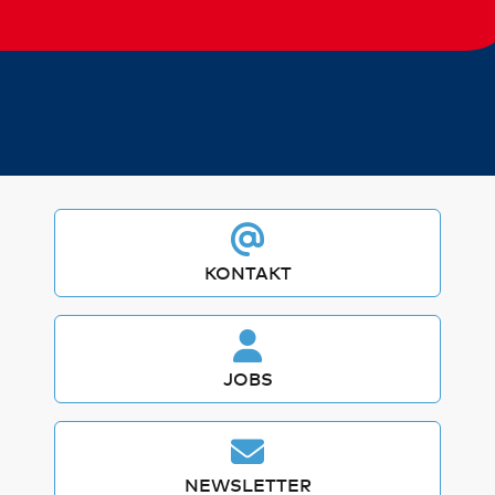
sie im Rahmen Ihrer Nutzung der Dienste gesammelt
haben. Weitere Informationen zur Datenverarbeitung
finden Sie auch in der
Datenschutzerklärung
.
We work with
21 third parties
who may receive and
process your information.
KONTAKT
JOBS
NEWSLETTER