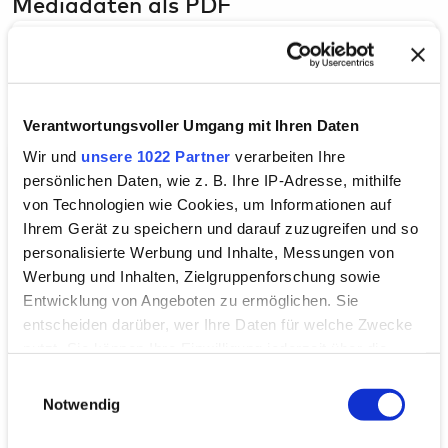
Mediadaten als PDF
(8,4 MB)
Mediadaten als PDF
Verantwortungsvoller Umgang mit Ihren Daten
Wir und
unsere 1022 Partner
verarbeiten Ihre
persönlichen Daten, wie z. B. Ihre IP-Adresse, mithilfe
von Technologien wie Cookies, um Informationen auf
Ihrem Gerät zu speichern und darauf zuzugreifen und so
personalisierte Werbung und Inhalte, Messungen von
Werbung und Inhalten, Zielgruppenforschung sowie
Entwicklung von Angeboten zu ermöglichen. Sie
entscheiden darüber, wer Ihre Daten für welche Zwecke
nutzt. Sie können Ihre Einwilligung jederzeit über die
Cookie-Erklärung oder durch Klicken auf das Privacy
Einwilligungsauswahl
Trigger Symbol ändern oder widerrufen
Notwendig
Perspektive Media
Wenn Sie es erlauben, würden wir auch gerne: