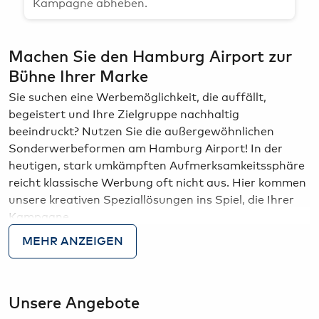
Kampagne abheben.
Bargeld, Devisen & Steuerrückerstattung
HAM Airport Magazin
Airport-Lounges
Hamburg & Umland erleben
Machen Sie den Hamburg Airport zur
Konferenzräume & Eventflächen
Bühne Ihrer Marke
Sie suchen eine Werbemöglichkeit, die auffällt,
Sie suchen eine Werbemöglichkeit, die auffällt,
begeistert und Ihre Zielgruppe nachhaltig
begeistert und Ihre Zielgruppe nachhaltig
beeindruckt? Nutzen Sie die außergewöhnlichen
beeindruckt? Nutzen Sie die außergewöhnlichen
Sonderwerbeformen am Hamburg Airport! In der
Sonderwerbeformen am Hamburg Airport! In der
heutigen, stark umkämpften Aufmerksamkeitssphäre
heutigen, stark umkämpften Aufmerksamkeitssphäre
reicht klassische Werbung oft nicht aus. Hier kommen
reicht klassische Werbung oft nicht aus. Hier kommen
unsere kreativen Speziallösungen ins Spiel, die Ihrer
unsere kreativen Speziallösungen ins Spiel, die Ihrer
Kampagne...
Kampagne das gewisse Etwas verleihen.
Am Hamburg Airport bieten wir Ihnen eine
MEHR ANZEIGEN
beeindruckende Vielfalt an Sonderwerbeformen, die
weit über das Gewöhnliche hinausgehen. Mit
spektakulären Dekorationen und modernster
öffnet dieses Bild in einer Dialog-Gallerie
Technologie heben Sie sich von der Masse ab und
Unsere Angebote
schaffen unvergessliche Markenerlebnisse. Out-of-