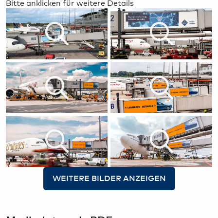
Bitte anklicken für weitere Details
Home-Marketing (OOH) in einer idealen Umgebung
um Ihre Botschaft gezielt zu platzieren.
Wir denken Kampagnen neu, entwickeln gemeinsam
mit Ihnen revolutionäre Ideen und setzen Maßnahmen
um, die Ihre Marke in den Mittelpunkt stellen. Am
Hamburg Airport bieten wir Ihnen nicht nur Raum,
sondern auch die Möglichkeit, Ihre Ideen auf das
nächste Level zu heben.
Begeistern Sie Ihre Zielgruppe mit einem Auftritt, der
in Erinnerung bleibt – am Hamburg Airport, wo Ihre
Marke die Aufmerksamkeit erhält, die sie verdient.
Setzen Sie auf innovative Lösungen und machen Sie
Ihre Werbebotschaft zum Highlight jeder Reise!
WEITERE BILDER ANZEIGEN