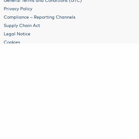
Privacy Policy
Compliance – Reporting Channels
Supply Chain Act
Legal Notice
Cookies
Imprint
B2B
Rental
Hamburg Airport Airline & Traffic Development
Parking at Hamburg Airport
Conference and Event Facilities