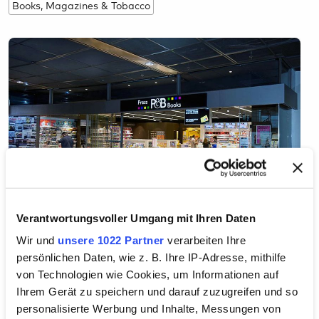
Books, Magazines & Tobacco
Verantwortungsvoller Umgang mit Ihren Daten
Wir und
unsere 1022 Partner
verarbeiten Ihre
persönlichen Daten, wie z. B. Ihre IP-Adresse, mithilfe
The airport bookstore Press & Books (P&B) has a wide
von Technologien wie Cookies, um Informationen auf
range of titles on offer, along with a comprehensive
Ihrem Gerät zu speichern und darauf zuzugreifen und so
selection of magazines – alpine lifestyle, fishing,
personalisierte Werbung und Inhalte, Messungen von