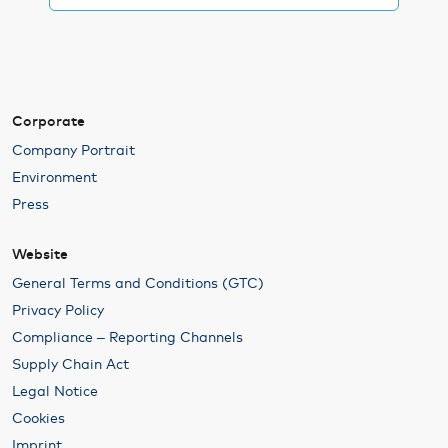
finden Sie auch in der
Datenschutzerklärung
.
We work with
21 third parties
who may receive and
process your information.
Corporate
Company Portrait
Environment
Press
Website
General Terms and Conditions (GTC)
Privacy Policy
Compliance – Reporting Channels
Supply Chain Act
Legal Notice
Cookies
Imprint