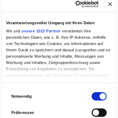
Oliver Sorg
Verantwortungsvoller Umgang mit Ihren Daten
Alongside its normal fleet of quality vehicles, Avis also
has the unique Avis Prestige Fleet, with various
Wir und
unsere 1022 Partner
verarbeiten Ihre
exclusive Porsche models available - goosebumps
persönlichen Daten, wie z. B. Ihre IP-Adresse, mithilfe
included! From a supermini to a delivery van, Budget
von Technologien wie Cookies, um Informationen auf
have whatever you need. Car return takes place in the
Ihrem Gerät zu speichern und darauf zuzugreifen und so
multi-storey vehicle rental car park, opposite the P5
personalisierte Werbung und Inhalte, Messungen von
multi-storey car park.
Werbung und Inhalten, Zielgruppenforschung sowie
Entwicklung von Angeboten zu ermöglichen. Sie
entscheiden darüber, wer Ihre Daten für welche Zwecke
Contact
nutzt. Sie können Ihre Einwilligung jederzeit über die
ham.hamburg@avis.de
E-Mail:
Cookie-Erklärung oder durch Klicken auf das Privacy
www.avis.de
Einwilligungsauswahl
Web:
Trigger Symbol ändern oder widerrufen
Notwendig
Wenn Sie es erlauben, würden wir auch gerne:
Präferenzen
Informationen über Ihre geografische Lage