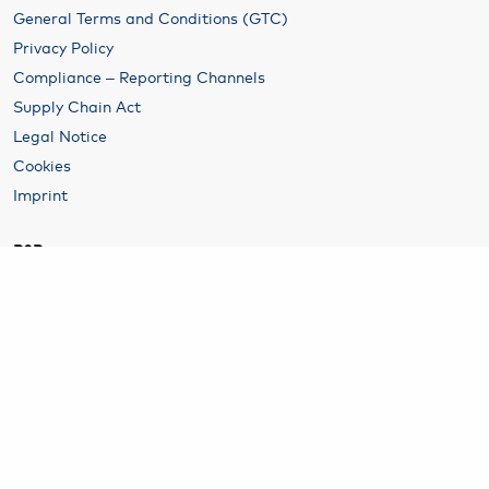
General Terms and Conditions (GTC)
Privacy Policy
Compliance – Reporting Channels
Supply Chain Act
Legal Notice
Cookies
Imprint
B2B
Rental
Hamburg Airport Airline & Traffic Development
Parking at Hamburg Airport
Conference and Event Facilities