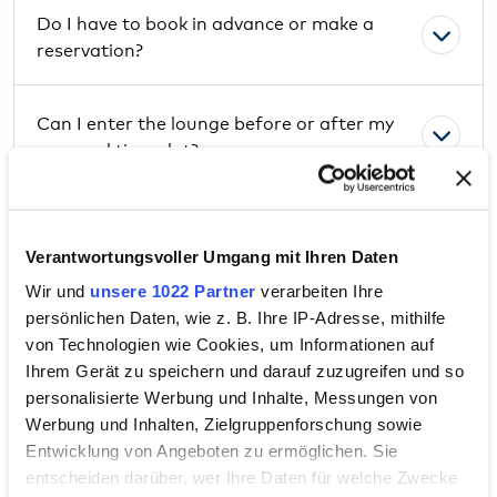
Do I have to book in advance or make a
reservation?
Can I enter the lounge before or after my
reserved time slot?
Why is there a time window when making a
reservation?
Verantwortungsvoller Umgang mit Ihren Daten
Wir und
unsere 1022 Partner
verarbeiten Ihre
persönlichen Daten, wie z. B. Ihre IP-Adresse, mithilfe
Can I buy and give gift certificates for the
von Technologien wie Cookies, um Informationen auf
lounge?
Ihrem Gerät zu speichern und darauf zuzugreifen und so
personalisierte Werbung und Inhalte, Messungen von
If I buy a gift certificate for someone else,
Werbung und Inhalten, Zielgruppenforschung sowie
do I have to provide my name or the
Entwicklung von Angeboten zu ermöglichen. Sie
recipient's name?
entscheiden darüber, wer Ihre Daten für welche Zwecke