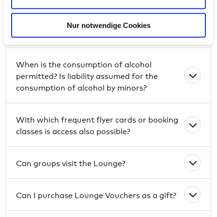
unsere Partner für soziale Medien, Werbung und
Analysen weiter. Unsere Partner führen diese
Nur notwendige Cookies
Who is eligible to visit the Lounge?
Informationen möglicherweise mit weiteren Daten
zusammen, die Sie ihnen bereitgestellt haben oder die
sie im Rahmen Ihrer Nutzung der Dienste gesammelt
When is the consumption of alcohol
haben. Weitere Informationen zur Datenverarbeitung
permitted? Is liability assumed for the
finden Sie auch in der
Datenschutzerklärung
.
consumption of alcohol by minors?
We work with
21 third parties
who may receive and
process your information.
With which frequent flyer cards or booking
classes is access also possible?
Can groups visit the Lounge?
Can I purchase Lounge Vouchers as a gift?