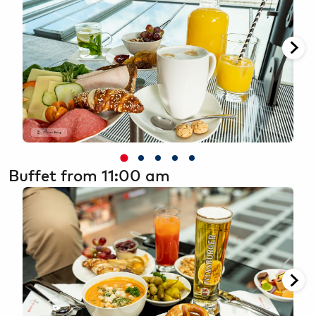
O
Oliver Sorg
Buffet from 11:00 am