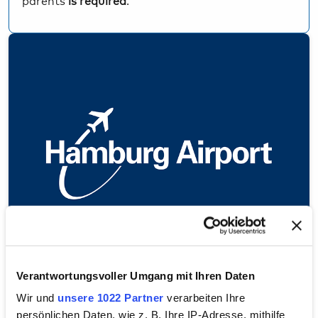
Verantwortungsvoller Umgang mit Ihren Daten
Customer service
Wir und
unsere 1022 Partner
verarbeiten Ihre
persönlichen Daten, wie z. B. Ihre IP-Adresse, mithilfe
Hamburg Airport customer service