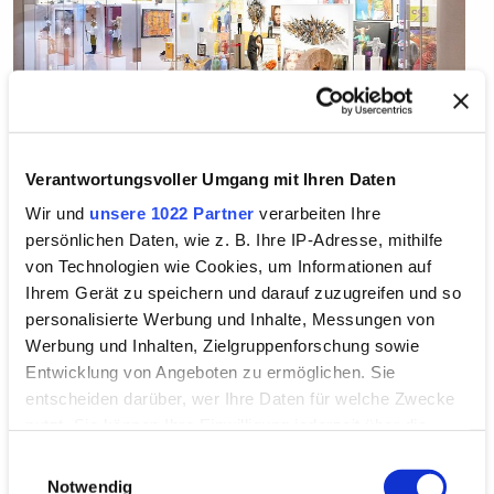
Verantwortungsvoller Umgang mit Ihren Daten
Wir und
unsere 1022 Partner
verarbeiten Ihre
persönlichen Daten, wie z. B. Ihre IP-Adresse, mithilfe
A stopover for art lovers and inspiration. First of all,
von Technologien wie Cookies, um Informationen auf
art should convey the feeling of being a wonderful
Ihrem Gerät zu speichern und darauf zuzugreifen und so
and loveable companion in our everyday life, at which
personalisierte Werbung und Inhalte, Messungen von
the spectator can rejoice repeatedly. Visit the Arte
Werbung und Inhalten, Zielgruppenforschung sowie
Gallery and experience the innovative and creative
Entwicklung von Angeboten zu ermöglichen. Sie
gallery concept full of passion.
entscheiden darüber, wer Ihre Daten für welche Zwecke
nutzt. Sie können Ihre Einwilligung jederzeit über die
Cookie-Erklärung oder durch Klicken auf das Privacy
Einwilligungsauswahl
Contact
Trigger Symbol ändern oder widerrufen
Notwendig