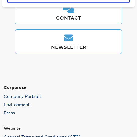
Informationen möglicherweise mit weiteren Daten
zusammen, die Sie ihnen bereitgestellt haben oder die
sie im Rahmen Ihrer Nutzung der Dienste gesammelt
CONTACT
haben. Weitere Informationen zur Datenverarbeitung
finden Sie auch in der
Datenschutzerklärung
.
We work with
21 third parties
who may receive and
NEWSLETTER
process your information.
Corporate
Company Portrait
Environment
Press
Website
General Terms and Conditions (GTC)