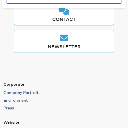
Informationen möglicherweise mit weiteren Daten
zusammen, die Sie ihnen bereitgestellt haben oder die
sie im Rahmen Ihrer Nutzung der Dienste gesammelt
CONTACT
haben. Weitere Informationen zur Datenverarbeitung
finden Sie auch in der
Datenschutzerklärung
.
We work with
21 third parties
who may receive and
NEWSLETTER
process your information.
Corporate
Company Portrait
Environment
Press
Website