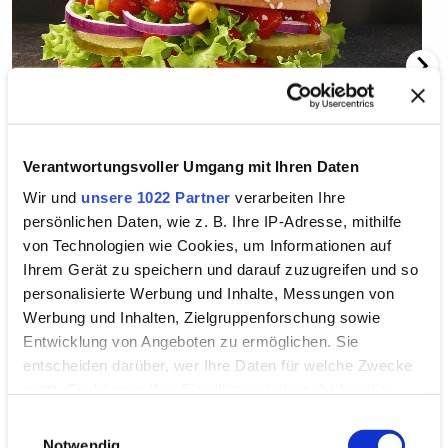
Verantwortungsvoller Umgang mit Ihren Daten
Wir und
unsere 1022 Partner
verarbeiten Ihre
persönlichen Daten, wie z. B. Ihre IP-Adresse, mithilfe
von Technologien wie Cookies, um Informationen auf
Numerous classics, various premium burgers, the
Ihrem Gerät zu speichern und darauf zuzugreifen und so
regularly changing promotional products, and the
personalisierte Werbung und Inhalte, Messungen von
variety-filled breakfast menu await you at
Werbung und Inhalten, Zielgruppenforschung sowie
McDonald's. The entire restaurant is equipped with
Entwicklung von Angeboten zu ermöglichen. Sie
free WLAN, and mobile devices can be charged in the
entscheiden darüber, wer Ihre Daten für welche Zwecke
business zone. If you are in a hurry, place your order at
nutzt. Sie können Ihre Einwilligung jederzeit über die
one of the Easy Order Terminals.
Cookie-Erklärung oder durch Klicken auf das Privacy
Einwilligungsauswahl
Trigger Symbol ändern oder widerrufen
Notwendig