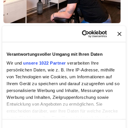
The expert treatment combines elements of
traditional Chinese and western massage techniques.
Gentle pressure on specific acupressure points
Verantwortungsvoller Umgang mit Ihren Daten
relieves tension and eases back pain. Frequent flyers
Wir und
unsere 1022 Partner
verarbeiten Ihre
in particular make use of the waiting time for a brief
persönlichen Daten, wie z. B. Ihre IP-Adresse, mithilfe
health break directly on the Pier. Are you afraid of
von Technologien wie Cookies, um Informationen auf
flying? Acupressure reduces stress and enhances your
Ihrem Gerät zu speichern und darauf zuzugreifen und so
sense of well-being. A 20-30 minute massage is ideal
personalisierte Werbung und Inhalte, Messungen von
to take full advantage of the positive effects on your
Werbung und Inhalten, Zielgruppenforschung sowie
body, soul, and spirit.
Entwicklung von Angeboten zu ermöglichen. Sie
It isn’t complicated: no prior appointment is needed,
entscheiden darüber, wer Ihre Daten für welche Zwecke
simply come into our massage station when you are
nutzt. Sie können Ihre Einwilligung jederzeit über die
ready.
Cookie-Erklärung oder durch Klicken auf das Privacy
Einwilligungsauswahl